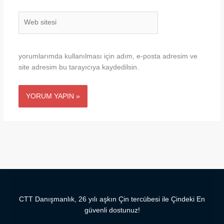
Web
sitesi
yorumlarımda kullanılması için adım, e-posta adresim ve
site adresim bu tarayıcıya kaydedilsin.
CTT Danışmanlık, 26 yılı aşkın Çin tercübesi ile Çindeki En
güvenli dostunuz!