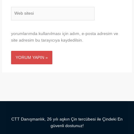
Web
sitesi
yorumlarımda kullanılması için adım, e-posta adresim ve
site adresim bu tarayıcıya kaydedilsin.
CTT Danışmanlık, 26 yılı aşkın Çin tercübesi ile Çindeki En
güvenli dostunuz!