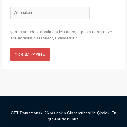
Web
sitesi
yorumlarımda kullanılması için adım, e-posta adresim ve
site adresim bu tarayıcıya kaydedilsin.
CTT Danışmanlık, 26 yılı aşkın Çin tercübesi ile Çindeki En
güvenli dostunuz!