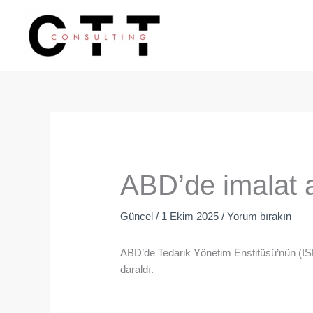
İçeriğe
atla
ABD’de imalat a
Güncel
/
1 Ekim 2025
/
Yorum bırakın
ABD’de Tedarik Yönetim Enstitüsü’nün (ISM)
daraldı.