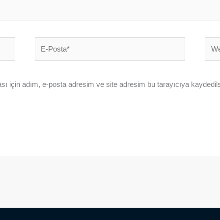
E-
Web
Posta*
sites
ı için adım, e-posta adresim ve site adresim bu tarayıcıya kaydedils