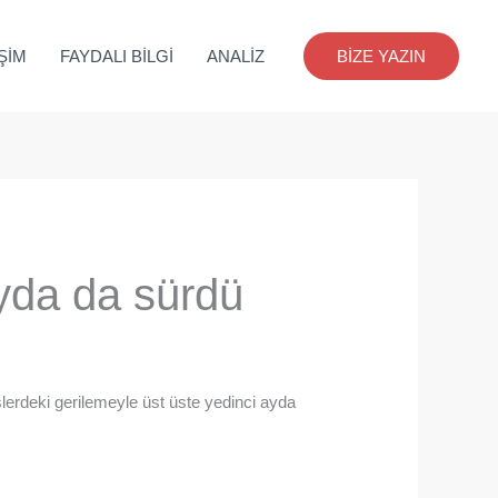
İŞİM
FAYDALI BİLGİ
ANALİZ
BİZE YAZIN
ayda da sürdü
lerdeki gerilemeyle üst üste yedinci ayda