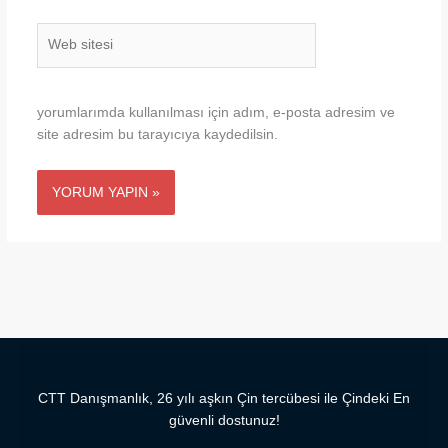
Web
sitesi
yorumlarımda kullanılması için adım, e-posta adresim ve
site adresim bu tarayıcıya kaydedilsin.
CTT Danışmanlık, 26 yılı aşkın Çin tercübesi ile Çindeki En
güvenli dostunuz!