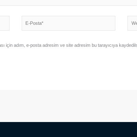
E-
Web
Posta*
sites
ı için adım, e-posta adresim ve site adresim bu tarayıcıya kaydedils