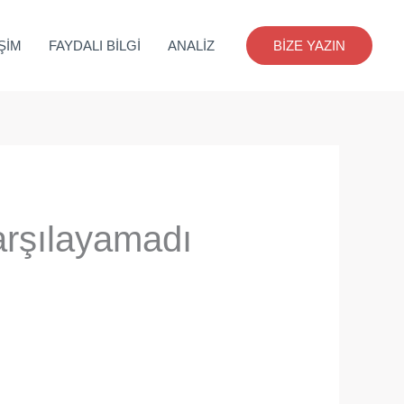
İŞİM
FAYDALI BİLGİ
ANALİZ
BİZE YAZIN
karşılayamadı