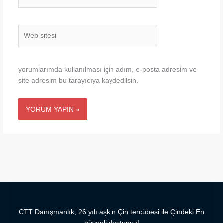
Posta*
Web
sitesi
yorumlarımda kullanılması için adım, e-posta adresim ve
site adresim bu tarayıcıya kaydedilsin.
CTT Danışmanlık, 26 yılı aşkın Çin tercübesi ile Çindeki En
güvenli dostunuz!