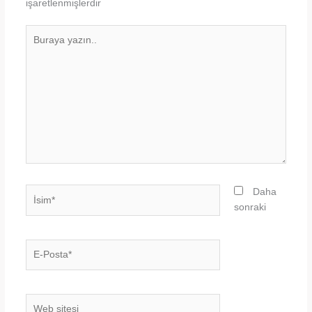
işaretlenmişlerdir
Buraya
yazın..
İsim*
Daha
sonraki
E-
Posta*
Web