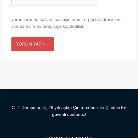
sitesi
yorumlarımda kullanılması için adım, e-posta adresim ve
site adresim bu tarayıcıya kaydedilsin.
CTT Danışmanlık, 26 yılı aşkın Çin tercübesi ile Çindeki En
güvenli dostunuz!