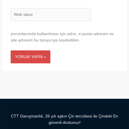
Web
sitesi
yorumlarımda kullanılması için adım, e-posta adresim ve
site adresim bu tarayıcıya kaydedilsin.
CTT Danışmanlık, 26 yılı aşkın Çin tercübesi ile Çindeki En
güvenli dostunuz!