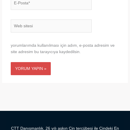
Posta*
Web
sitesi
yorumlarımda kullanılması için adım, e-posta adresim ve
site adresim bu tarayıcıya kaydedilsin.
CTT Danışmanlık, 26 yılı aşkın Çin tercübesi ile Çindeki En