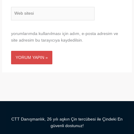
Web
sitesi
yorumlarımda kullanılması için adım, e-posta adresim ve
site adresim bu tarayıcıya kaydedilsin.
CTT Danışmanlık, 26 yılı aşkın Çin tercübesi ile Çindeki En
güvenli dostunuz!