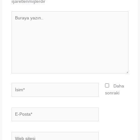
işaretlenmişlerdir
Buraya
yazın..
İsim*
Daha
sonraki
E-
Posta*
Web