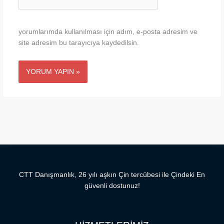
sitesi
yorumlarımda kullanılması için adım, e-posta adresim ve
site adresim bu tarayıcıya kaydedilsin.
CTT Danışmanlık, 26 yılı aşkın Çin tercübesi ile Çindeki En
güvenli dostunuz!