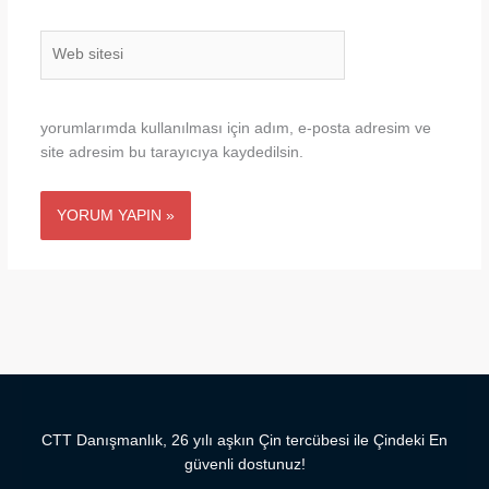
Web
sitesi
yorumlarımda kullanılması için adım, e-posta adresim ve
site adresim bu tarayıcıya kaydedilsin.
CTT Danışmanlık, 26 yılı aşkın Çin tercübesi ile Çindeki En
güvenli dostunuz!