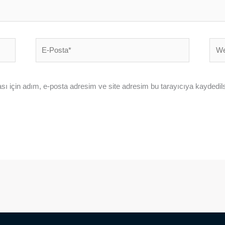
E-
Web
Posta*
sites
ı için adım, e-posta adresim ve site adresim bu tarayıcıya kaydedils