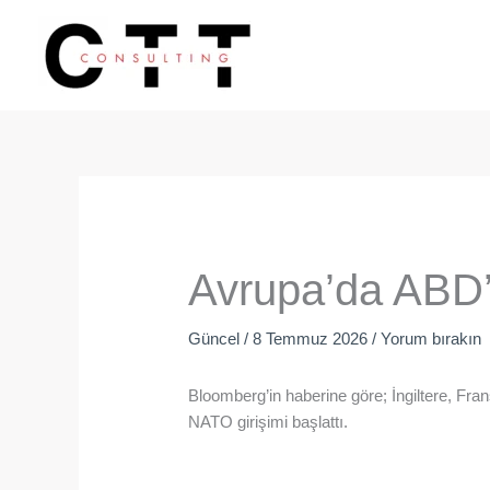
İçeriğe
atla
Avrupa’da ABD’s
Güncel
/
8 Temmuz 2026
/
Yorum bırakın
Bloomberg’in haberine göre; İngiltere, Fra
NATO girişimi başlattı.