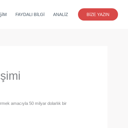
İŞİM
FAYDALI BİLGİ
ANALİZ
BİZE YAZIN
işimi
irmek amacıyla 50 milyar dolarlık bir