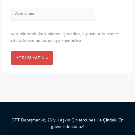
Web
sitesi
yorumlarımda kullanılması için adım, e-posta adresim ve
site adresim bu tarayıcıya kaydedilsin.
CTT Danışmanlık, 26 yılı aşkın Çin tercübesi ile Çindeki En
güvenli dostunuz!