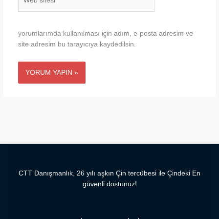
sitesi
yorumlarımda kullanılması için adım, e-posta adresim ve
site adresim bu tarayıcıya kaydedilsin.
CTT Danışmanlık, 26 yılı aşkın Çin tercübesi ile Çindeki En
güvenli dostunuz!