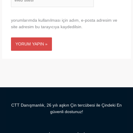
sitesi
yorumlarımda kullanılması için adım, e-posta adresim ve
site adresim bu tarayıcıya kaydedilsin.
CTT Danışmanlık, 26 yılı aşkın Çin tercübesi ile Çindeki En
güvenli dostunuz!