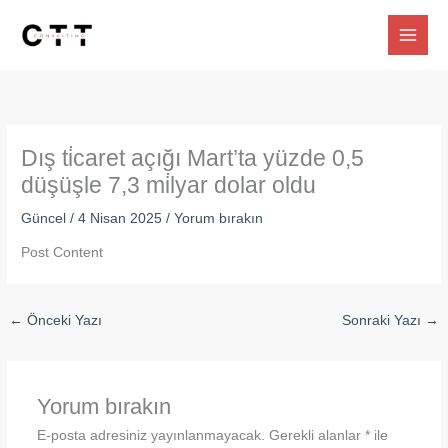
İçeriğe
atla
Dış ti̇caret açığı Mart’ta yüzde 0,5
düşüşle 7,3 mi̇lyar dolar oldu
Güncel
/
4 Nisan 2025
/
Yorum bırakın
Post Content
←
Önceki Yazı
Sonraki Yazı
→
Yorum bırakın
E-posta adresiniz yayınlanmayacak.
Gerekli alanlar
*
ile