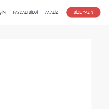
İŞİM
FAYDALI BİLGİ
ANALİZ
BİZE YAZIN
i