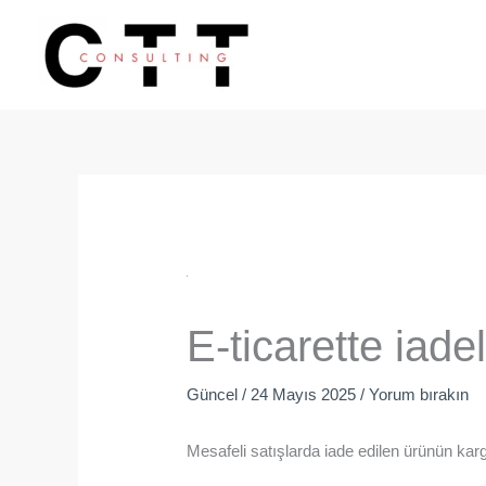
İçeriğe
atla
E-ticarette iad
Güncel
/
24 Mayıs 2025
/
Yorum bırakın
Mesafeli satışlarda iade edilen ürünün ka