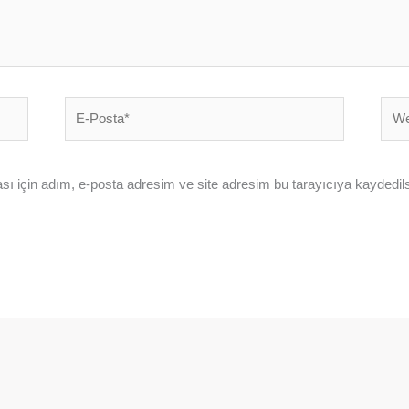
E-
Web
Posta*
sites
ı için adım, e-posta adresim ve site adresim bu tarayıcıya kaydedils