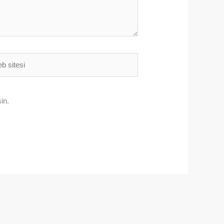
i
in.