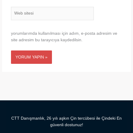
Web
sitesi
yorumlarımda kullanılması için adım, e-posta adresim ve
site adresim bu tarayıcıya kaydedilsin.
CTT Danışmanlık, 26 yılı aşkın Çin tercübesi ile Çindeki En
güvenli dostunuz!