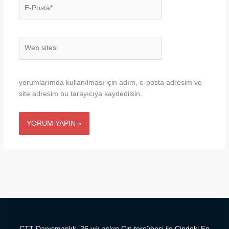
E-
Posta*
Web
sitesi
yorumlarımda kullanılması için adım, e-posta adresim ve
site adresim bu tarayıcıya kaydedilsin.
CTT Danışmanlık, 26 yılı aşkın Çin tercübesi ile Çindeki En