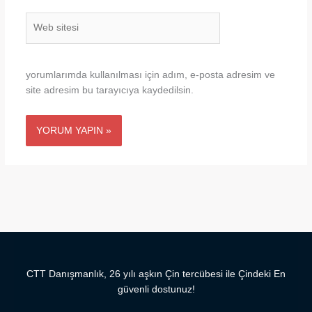
Web
sitesi
yorumlarımda kullanılması için adım, e-posta adresim ve
site adresim bu tarayıcıya kaydedilsin.
CTT Danışmanlık, 26 yılı aşkın Çin tercübesi ile Çindeki En
güvenli dostunuz!