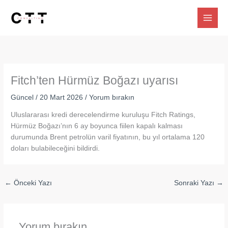
İçeriğe
atla
Fitch’ten Hürmüz Boğazı uyarısı
Güncel
/
20 Mart 2026
/
Yorum bırakın
Uluslararası kredi derecelendirme kuruluşu Fitch Ratings,
Hürmüz Boğazı’nın 6 ay boyunca fiilen kapalı kalması
durumunda Brent petrolün varil fiyatının, bu yıl ortalama 120
doları bulabileceğini bildirdi.
←
Önceki Yazı
Sonraki Yazı
→
Yorum bırakın