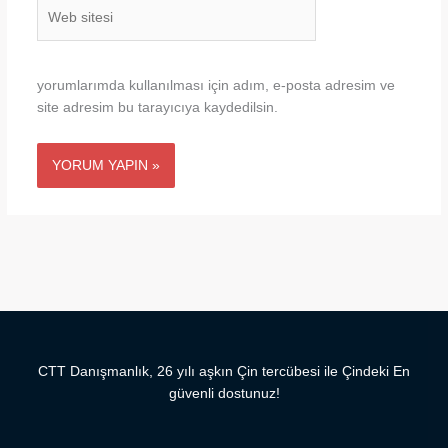
Web
sitesi
yorumlarımda kullanılması için adım, e-posta adresim ve
site adresim bu tarayıcıya kaydedilsin.
CTT Danışmanlık, 26 yılı aşkın Çin tercübesi ile Çindeki En
güvenli dostunuz!