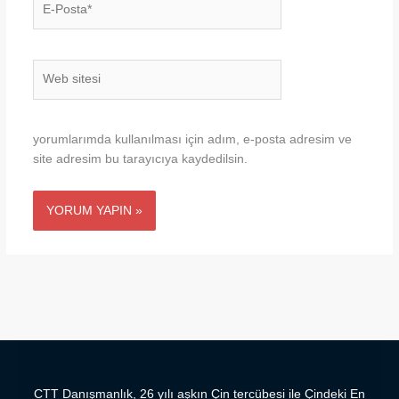
Posta*
Web
sitesi
yorumlarımda kullanılması için adım, e-posta adresim ve
site adresim bu tarayıcıya kaydedilsin.
CTT Danışmanlık, 26 yılı aşkın Çin tercübesi ile Çindeki En