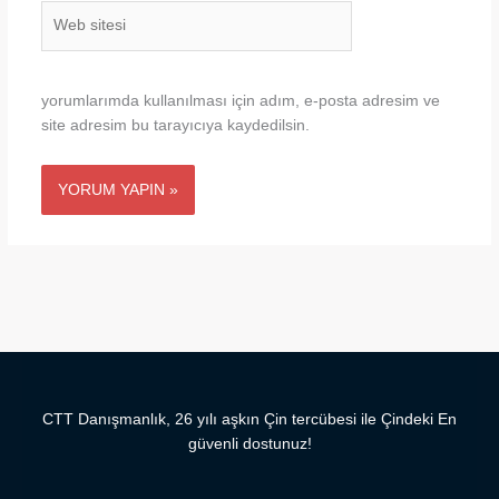
Web
sitesi
yorumlarımda kullanılması için adım, e-posta adresim ve
site adresim bu tarayıcıya kaydedilsin.
CTT Danışmanlık, 26 yılı aşkın Çin tercübesi ile Çindeki En
güvenli dostunuz!