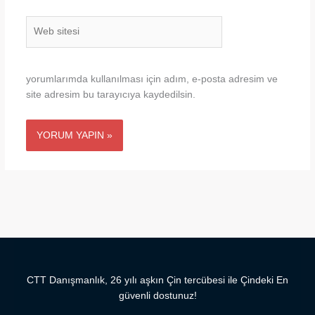
Web
sitesi
yorumlarımda kullanılması için adım, e-posta adresim ve
site adresim bu tarayıcıya kaydedilsin.
CTT Danışmanlık, 26 yılı aşkın Çin tercübesi ile Çindeki En
güvenli dostunuz!