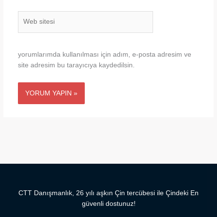
Web
sitesi
yorumlarımda kullanılması için adım, e-posta adresim ve
site adresim bu tarayıcıya kaydedilsin.
CTT Danışmanlık, 26 yılı aşkın Çin tercübesi ile Çindeki En
güvenli dostunuz!