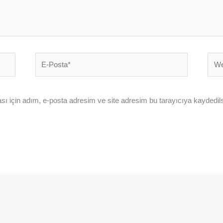
E-
Web
Posta*
sites
ı için adım, e-posta adresim ve site adresim bu tarayıcıya kaydedils