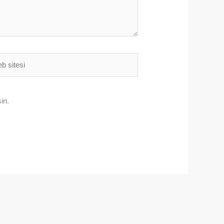
i
in.