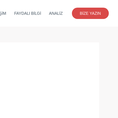
İŞİM
FAYDALI BİLGİ
ANALİZ
BİZE YAZIN