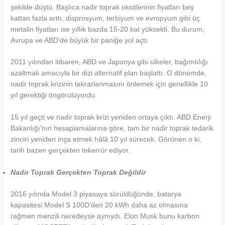
şekilde düştü. Başlıca nadir toprak oksitlerinin fiyatları beş
kattan fazla arttı, disprosyum, terbiyum ve evropyum gibi üç
metalin fiyatları ise yıllık bazda 15-20 kat yükseldi. Bu durum,
Avrupa ve ABD’de büyük bir paniğe yol açtı.
2011 yılından itibaren, ABD ve Japonya gibi ülkeler, bağımlılığı
azaltmak amacıyla bir dizi alternatif plan başlattı. O dönemde,
nadir toprak krizinin tekrarlanmasını önlemek için genellikle 10
yıl gerektiği öngörülüyordu.
15 yıl geçti ve nadir toprak krizi yeniden ortaya çıktı. ABD Enerji
Bakanlığı’nın hesaplamalarına göre, tam bir nadir toprak tedarik
zinciri yeniden inşa etmek hâlâ 10 yıl sürecek. Görünen o ki,
tarih bazen gerçekten tekerrür ediyor.
Nadir Toprak Gerçekten Toprak Değildir
2016 yılında Model 3 piyasaya sürüldüğünde, batarya
kapasitesi Model S 100D’den 20 kWh daha az olmasına
rağmen menzili neredeyse aynıydı. Elon Musk bunu karbon