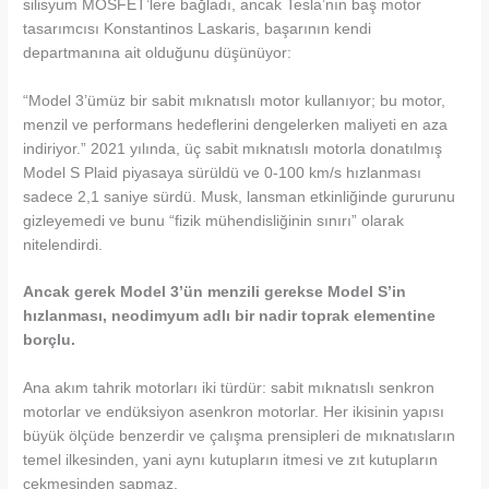
silisyum MOSFET’lere bağladı, ancak Tesla’nın baş motor
tasarımcısı Konstantinos Laskaris, başarının kendi
departmanına ait olduğunu düşünüyor:
“Model 3’ümüz bir sabit mıknatıslı motor kullanıyor; bu motor,
menzil ve performans hedeflerini dengelerken maliyeti en aza
indiriyor.” 2021 yılında, üç sabit mıknatıslı motorla donatılmış
Model S Plaid piyasaya sürüldü ve 0-100 km/s hızlanması
sadece 2,1 saniye sürdü. Musk, lansman etkinliğinde gururunu
gizleyemedi ve bunu “fizik mühendisliğinin sınırı” olarak
nitelendirdi.
Ancak gerek Model 3’ün menzili gerekse Model S’in
hızlanması, neodimyum adlı bir nadir toprak elementine
borçlu.
Ana akım tahrik motorları iki türdür: sabit mıknatıslı senkron
motorlar ve endüksiyon asenkron motorlar. Her ikisinin yapısı
büyük ölçüde benzerdir ve çalışma prensipleri de mıknatısların
temel ilkesinden, yani aynı kutupların itmesi ve zıt kutupların
çekmesinden sapmaz.