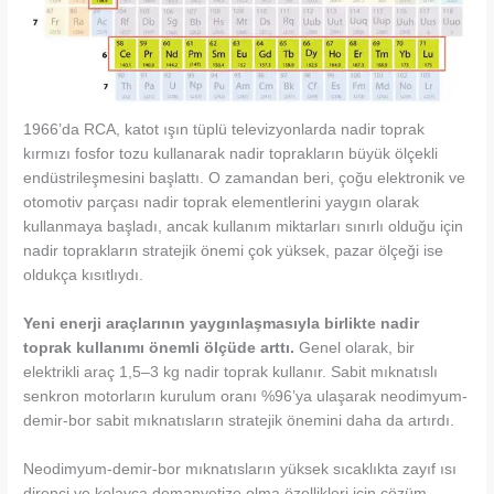
1966’da RCA, katot ışın tüplü televizyonlarda nadir toprak
kırmızı fosfor tozu kullanarak nadir toprakların büyük ölçekli
endüstrileşmesini başlattı. O zamandan beri, çoğu elektronik ve
otomotiv parçası nadir toprak elementlerini yaygın olarak
kullanmaya başladı, ancak kullanım miktarları sınırlı olduğu için
nadir toprakların stratejik önemi çok yüksek, pazar ölçeği ise
oldukça kısıtlıydı.
Yeni enerji araçlarının yaygınlaşmasıyla birlikte nadir
toprak kullanımı önemli ölçüde arttı.
Genel olarak, bir
elektrikli araç 1,5–3 kg nadir toprak kullanır. Sabit mıknatıslı
senkron motorların kurulum oranı %96’ya ulaşarak neodimyum-
demir-bor sabit mıknatısların stratejik önemini daha da artırdı.
Neodimyum-demir-bor mıknatısların yüksek sıcaklıkta zayıf ısı
direnci ve kolayca demanyetize olma özellikleri için çözüm,