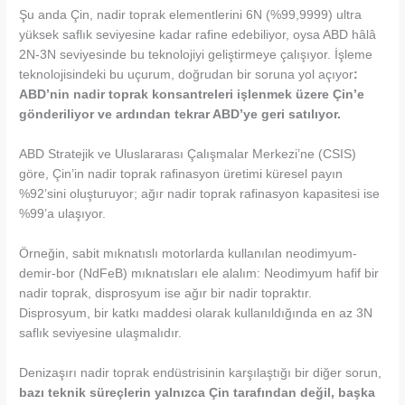
Şu anda Çin, nadir toprak elementlerini 6N (%99,9999) ultra
yüksek saflık seviyesine kadar rafine edebiliyor, oysa ABD hâlâ
2N-3N seviyesinde bu teknolojiyi geliştirmeye çalışıyor. İşleme
teknolojisindeki bu uçurum, doğrudan bir soruna yol açıyor
:
ABD’nin nadir toprak konsantreleri işlenmek üzere Çin’e
gönderiliyor ve ardından tekrar ABD’ye geri satılıyor.
ABD Stratejik ve Uluslararası Çalışmalar Merkezi’ne (CSIS)
göre, Çin’in nadir toprak rafinasyon üretimi küresel payın
%92’sini oluşturuyor; ağır nadir toprak rafinasyon kapasitesi ise
%99’a ulaşıyor.
Örneğin, sabit mıknatıslı motorlarda kullanılan neodimyum-
demir-bor (NdFeB) mıknatısları ele alalım: Neodimyum hafif bir
nadir toprak, disprosyum ise ağır bir nadir topraktır.
Disprosyum, bir katkı maddesi olarak kullanıldığında en az 3N
saflık seviyesine ulaşmalıdır.
Denizaşırı nadir toprak endüstrisinin karşılaştığı bir diğer sorun,
bazı teknik süreçlerin yalnızca Çin tarafından değil, başka