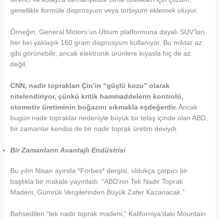
genellikle formüle disprosyum veya terbiyum eklemek oluyor.
Örneğin, General Motors’un Ultium platformuna dayalı SUV’ları
her biri yaklaşık 160 gram disprosyum kullanıyor. Bu miktar az
gibi görünebilir, ancak elektronik ürünlere kıyasla hiç de az
değil.
CNN, nadir toprakları Çin’in “güçlü kozu” olarak
nitelendiriyor, çünkü kritik hammaddelerin kontrolü,
otomotiv üretiminin boğazını sıkmakla eşdeğerdir.
Ancak
bugün nadir topraklar nedeniyle büyük bir telaş içinde olan ABD,
bir zamanlar kendisi de bir nadir toprak üretim deviydi.
Bir Zamanların Avantajlı Endüstrisi
Bu yılın Nisan ayında *Forbes* dergisi, oldukça çarpıcı bir
başlıkla bir makale yayınladı: “ABD’nin Tek Nadir Toprak
Madeni, Gümrük Vergilerinden Büyük Zafer Kazanacak.”
Bahsedilen “tek nadir toprak madeni,” Kaliforniya’daki Mountain