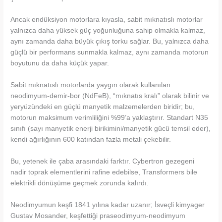
Ancak endüksiyon motorlara kıyasla, sabit mıknatıslı motorlar
yalnızca daha yüksek güç yoğunluğuna sahip olmakla kalmaz,
aynı zamanda daha büyük çıkış torku sağlar. Bu, yalnızca daha
güçlü bir performans sunmakla kalmaz, aynı zamanda motorun
boyutunu da daha küçük yapar.
Sabit mıknatıslı motorlarda yaygın olarak kullanılan
neodimyum-demir-bor (NdFeB), “mıknatıs kralı” olarak bilinir ve
yeryüzündeki en güçlü manyetik malzemelerden biridir; bu,
motorun maksimum verimliliğini %99’a yaklaştırır. Standart N35
sınıfı (sayı manyetik enerji birikimini/manyetik gücü temsil eder),
kendi ağırlığının 600 katından fazla metali çekebilir.
Bu, yetenek ile çaba arasındaki farktır. Cybertron gezegeni
nadir toprak elementlerini rafine edebilse, Transformers bile
elektrikli dönüşüme geçmek zorunda kalırdı.
Neodimyumun keşfi 1841 yılına kadar uzanır; İsveçli kimyager
Gustav Mosander, keşfettiği praseodimyum-neodimyum