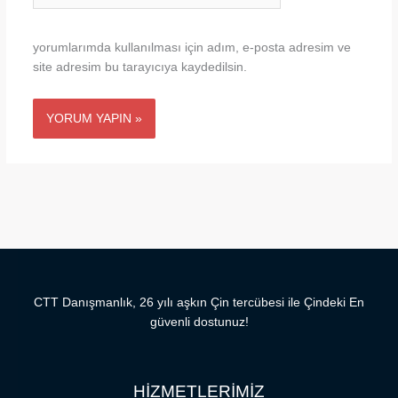
yorumlarımda kullanılması için adım, e-posta adresim ve
site adresim bu tarayıcıya kaydedilsin.
CTT Danışmanlık, 26 yılı aşkın Çin tercübesi ile Çindeki En
güvenli dostunuz!
HİZMETLERİMİZ