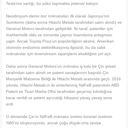
Tesla’nın varlığı, bu yükü taşımakta yetersiz kalıyor.
Neodimyum-demir-bor mıknatısları ilk olarak Japonya’nın
Sumitomo (daha sonra Hitachi Metals tarafından satın alındı) ve
General Motors tarafından geliştirildi. İki taraf, patentler için
mahkemelik oldu ve sonunda çapraz lisanslama anlaşması
yaptı. Ancak Toyota Prius’un popülerliğinin aksine, Amerikan
otomotiv endüstrisi elektrifikasyona ilgisizdi, bu da sabit
mıknatıslar için downstream siparişlerin eksikliğine yol açtı.
Daha sonra General Motors’un mıknatıs iş kolu bir Çin şirketi
tarafından satın alındı ve patent savaşlarının başrolü Çin
Manyetik Malzeme Birliği ile Hitachi Metals arasında geçti. 2016
yılında, Hitachi Metals’ın iki sinterlenmiş NdFeB patentinin ABD
Patent ve Ticari Marka Ofisi tarafından geçersiz kılındığına
karar verildi ve patent ayrıcalığı hikayesi yavaş yavaş sona
erdi.
O dönemde Çin’in NdFeB mıknatıs üretimi küresel üretimin
%80’ini oluşturuyordu, ancak çoğu düşük-orta seviye