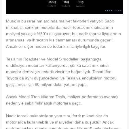
Musk’ın bu ısrarının ardında maliyet faktörleri yatıyor: Sabit
mıknatıslı senkron motorlarda, nadir toprak mıknatıslarının
maliyeti yaklaşık %30’u oluşturuyor; bu, nadir toprak fiyatlarının
artmaması ve ihracatın kısıtlanmaması durumunda geçerli.
Ancak bir diğer neden de tedarik zinciriyle ilgili kaygılar.
Tesla’nın Roadster ve Model S modelleri başlangıçta
endüksiyon motorları kullanıyordu, çünkü sabit mıknatıslı
motorlar denizaşırı tedarik zincirine bağımlıydı. Tesadüfen,
Toyota da aynı düşüncedeydi ve Tesla’ya endüksiyon motoru
geliştirmesi için 60 milyon dolar yatırım yaptı.
Ancak Model 3’ten itibaren Tesla, maliyet-performans avantajı
nedeniyle sabit mıknatıslı motorlara geçti.
Nadir toprak mıknatısların yanı sıra, ferrit mıknatıslar da
motorlarda kullanılabilir ve maliyetleri daha düşüktür. Ancak
performansları, neodimyum-demir-bor (NdFeB) mıknatıslarının