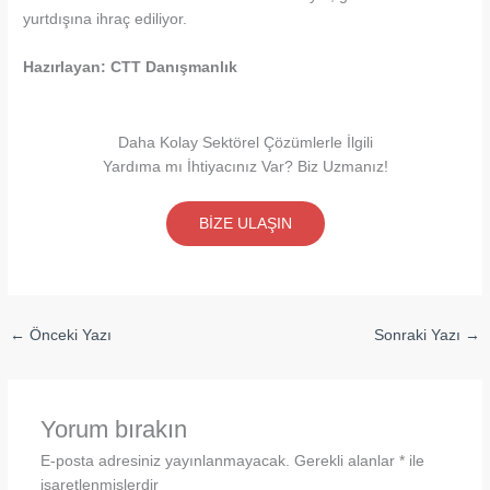
yurtdışına ihraç ediliyor.
Hazırlayan: CTT Danışmanlık
Daha Kolay Sektörel Çözümlerle İlgili
Yardıma mı İhtiyacınız Var? Biz Uzmanız!​
BİZE ULAŞIN
←
Önceki Yazı
Sonraki Yazı
→
Yorum bırakın
E-posta adresiniz yayınlanmayacak.
Gerekli alanlar
*
ile
işaretlenmişlerdir