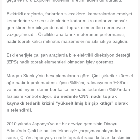
geçti ve Ford Explorer modelinin üretimi acilen durduruldu.
Elektrikli araçlarda, farlardan sileceklere, kameralardan emniyet
kemerlerine ve ses sistemlerine kadar mikro motor ve sensör
gerektiren her bileşende nadir toprak elementleri neredeyse
vazgeçilmezdir. Özellikle ana tahrik motorunun performansı,
nadir toprak kalıcı mıknatıs malzemelerine sıkı sıkıya bağlıdır.
Eski enerjiyle çalışan araçlarda bile elektrikli direksiyon desteği
(EPS) nadir toprak elementleri olmadan işlev göremez.
Morgan Stanley’nin hesaplamalarına göre, Çinli şirketler küresel
ağır nadir toprak madenciliğinin %65’ini, rafinasyonun %88’ini
ve neodimyum-demir-bor kalıcı mıknatıs tedarikinin %90’ından
fazlasını kontrol ediyor.
Bu nedenle CNN, nadir toprak
kaynaklı tedarik krizini “yükseltilmiş bir çip kıtlığı” olarak
nitelendirdi.
2010 yılında Japonya’ya ait bir devriye gemisinin Diaoyu
Adası’nda Çinli bir balıkçı teknesiyle çarpışması olayından
sonra, Çin’in Japonya’ya nadir toprak ihracat kotaları keskin bir