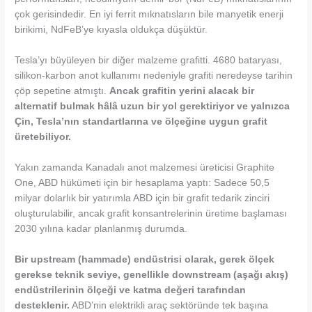
çok gerisindedir. En iyi ferrit mıknatısların bile manyetik enerji
birikimi, NdFeB’ye kıyasla oldukça düşüktür.
Tesla’yı büyüleyen bir diğer malzeme grafitti. 4680 bataryası,
silikon-karbon anot kullanımı nedeniyle grafiti neredeyse tarihin
çöp sepetine atmıştı.
Ancak grafitin yerini alacak bir
alternatif bulmak hâlâ uzun bir yol gerektiriyor ve yalnızca
Çin, Tesla’nın standartlarına ve ölçeğine uygun grafit
üretebiliyor.
Yakın zamanda Kanadalı anot malzemesi üreticisi Graphite
One, ABD hükümeti için bir hesaplama yaptı: Sadece 50,5
milyar dolarlık bir yatırımla ABD için bir grafit tedarik zinciri
oluşturulabilir, ancak grafit konsantrelerinin üretime başlaması
2030 yılına kadar planlanmış durumda.
Bir upstream (hammade) endüstrisi olarak, gerek ölçek
gerekse teknik seviye, genellikle downstream (aşağı akış)
endüstrilerinin ölçeği ve katma değeri tarafından
desteklenir.
ABD’nin elektrikli araç sektöründe tek başına