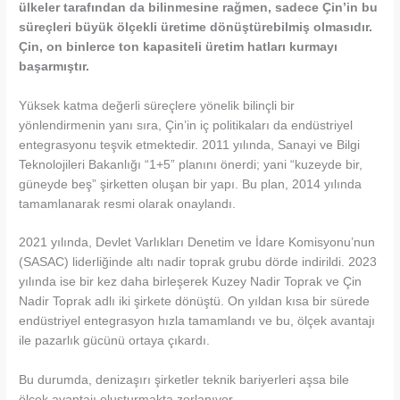
ülkeler tarafından da bilinmesine rağmen, sadece Çin’in bu
süreçleri büyük ölçekli üretime dönüştürebilmiş olmasıdır.
Çin, on binlerce ton kapasiteli üretim hatları kurmayı
başarmıştır.
Yüksek katma değerli süreçlere yönelik bilinçli bir
yönlendirmenin yanı sıra, Çin’in iç politikaları da endüstriyel
entegrasyonu teşvik etmektedir. 2011 yılında, Sanayi ve Bilgi
Teknolojileri Bakanlığı “1+5” planını önerdi; yani “kuzeyde bir,
güneyde beş” şirketten oluşan bir yapı. Bu plan, 2014 yılında
tamamlanarak resmi olarak onaylandı.
2021 yılında, Devlet Varlıkları Denetim ve İdare Komisyonu’nun
(SASAC) liderliğinde altı nadir toprak grubu dörde indirildi. 2023
yılında ise bir kez daha birleşerek Kuzey Nadir Toprak ve Çin
Nadir Toprak adlı iki şirkete dönüştü. On yıldan kısa bir sürede
endüstriyel entegrasyon hızla tamamlandı ve bu, ölçek avantajı
ile pazarlık gücünü ortaya çıkardı.
Bu durumda, denizaşırı şirketler teknik bariyerleri aşsa bile
ölçek avantajı oluşturmakta zorlanıyor.