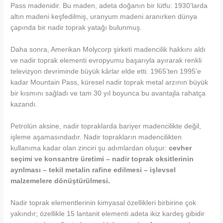
Pass madenidir. Bu maden, adeta doğanın bir lütfu: 1930’larda
altın madeni keşfedilmiş, uranyum madeni aranırken dünya
çapında bir nadir toprak yatağı bulunmuş.
Daha sonra, Amerikan Molycorp şirketi madencilik hakkını aldı
ve nadir toprak elementi evropyumu başarıyla ayırarak renkli
televizyon devriminde büyük kârlar elde etti. 1965’ten 1995’e
kadar Mountain Pass, küresel nadir toprak metal arzının büyük
bir kısmını sağladı ve tam 30 yıl boyunca bu avantajla rahatça
kazandı.
Petrolün aksine, nadir topraklarda bariyer madencilikte değil,
işleme aşamasındadır. Nadir toprakların madencilikten
kullanıma kadar olan zinciri şu adımlardan oluşur:
cevher
seçimi ve konsantre üretimi – nadir toprak oksitlerinin
ayrılması – tekil metalin rafine edilmesi – işlevsel
malzemelere dönüştürülmesi.
Nadir toprak elementlerinin kimyasal özellikleri birbirine çok
yakındır; özellikle 15 lantanit elementi adeta ikiz kardeş gibidir