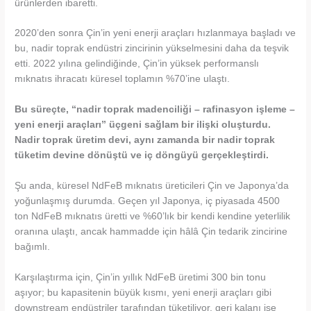
ürünlerden ibaretti.
2020’den sonra Çin’in yeni enerji araçları hızlanmaya başladı ve
bu, nadir toprak endüstri zincirinin yükselmesini daha da teşvik
etti. 2022 yılına gelindiğinde, Çin’in yüksek performanslı
mıknatıs ihracatı küresel toplamın %70’ine ulaştı.
Bu süreçte, “nadir toprak madenciliği – rafinasyon işleme –
yeni enerji araçları” üçgeni sağlam bir ilişki oluşturdu.
Nadir toprak üretim devi, aynı zamanda bir nadir toprak
tüketim devine dönüştü ve iç döngüyü gerçekleştirdi.
Şu anda, küresel NdFeB mıknatıs üreticileri Çin ve Japonya’da
yoğunlaşmış durumda. Geçen yıl Japonya, iç piyasada 4500
ton NdFeB mıknatıs üretti ve %60’lık bir kendi kendine yeterlilik
oranına ulaştı, ancak hammadde için hâlâ Çin tedarik zincirine
bağımlı.
Karşılaştırma için, Çin’in yıllık NdFeB üretimi 300 bin tonu
aşıyor; bu kapasitenin büyük kısmı, yeni enerji araçları gibi
downstream endüstriler tarafından tüketiliyor, geri kalanı ise