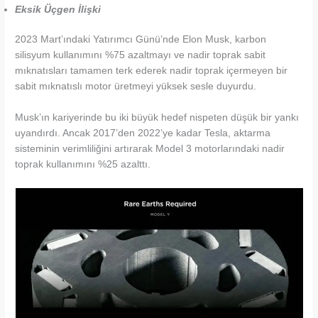
Eksik Üçgen İlişki
2023 Mart’ındaki Yatırımcı Günü’nde Elon Musk, karbon
silisyum kullanımını %75 azaltmayı ve nadir toprak sabit
mıknatısları tamamen terk ederek nadir toprak içermeyen bir
sabit mıknatıslı motor üretmeyi yüksek sesle duyurdu.
Musk’ın kariyerinde bu iki büyük hedef nispeten düşük bir yankı
uyandırdı. Ancak 2017’den 2022’ye kadar Tesla, aktarma
sisteminin verimliliğini artırarak Model 3 motorlarındaki nadir
toprak kullanımını %25 azalttı.