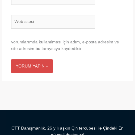
Posta*
Web
sitesi
yorumlarımda kullanılması için adım, e-posta adresim ve
site adresim bu tarayıcıya kaydedilsin.
CTT Danışmanlık, 26 yılı aşkın Çin tercübesi ile Çindeki En
güvenli dostunuz!