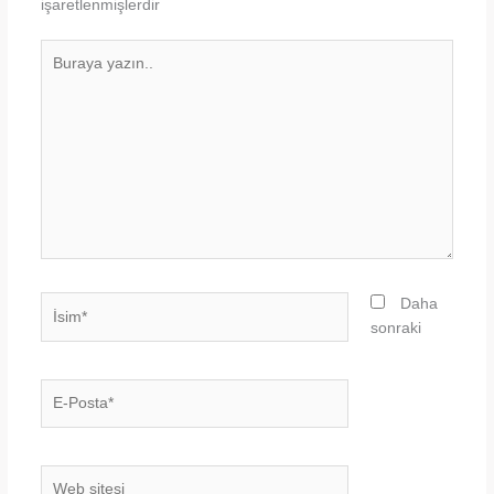
işaretlenmişlerdir
Buraya
yazın..
İsim*
Daha
sonraki
E-
Posta*
Web