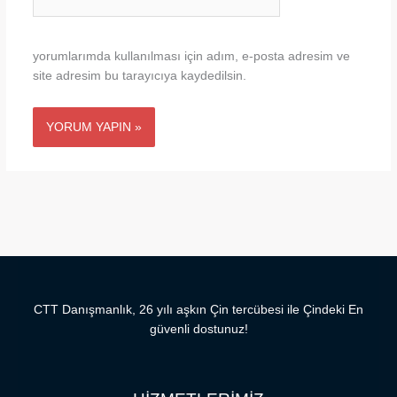
sitesi
yorumlarımda kullanılması için adım, e-posta adresim ve
site adresim bu tarayıcıya kaydedilsin.
CTT Danışmanlık, 26 yılı aşkın Çin tercübesi ile Çindeki En
güvenli dostunuz!