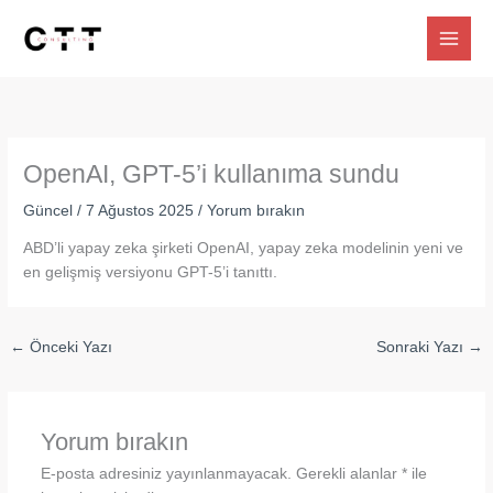
İçeriğe
atla
OpenAI, GPT-5’i kullanıma sundu
Güncel
/
7 Ağustos 2025
/
Yorum bırakın
ABD’li yapay zeka şirketi OpenAI, yapay zeka modelinin yeni ve
en gelişmiş versiyonu GPT-5’i tanıttı.
←
Önceki Yazı
Sonraki Yazı
→
Yorum bırakın
E-posta adresiniz yayınlanmayacak.
Gerekli alanlar
*
ile