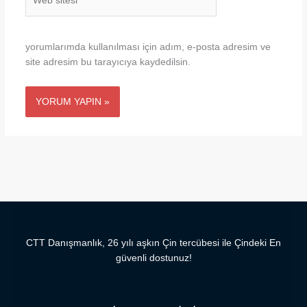
sitesi
yorumlarımda kullanılması için adım, e-posta adresim ve
site adresim bu tarayıcıya kaydedilsin.
CTT Danışmanlık, 26 yılı aşkın Çin tercübesi ile Çindeki En
güvenli dostunuz!