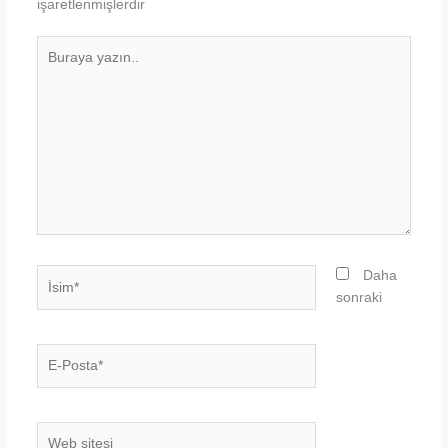
işaretlenmişlerdir
Buraya
yazın..
İsim*
Daha
sonraki
E-
Posta*
Web