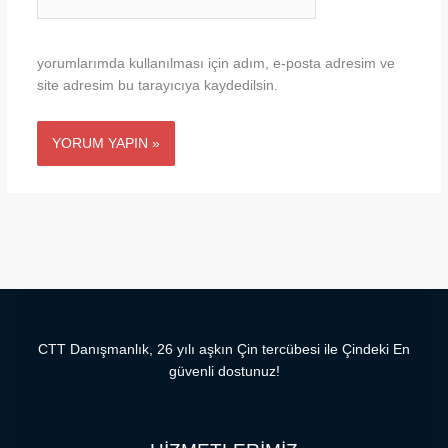
sitesi
yorumlarımda kullanılması için adım, e-posta adresim ve
site adresim bu tarayıcıya kaydedilsin.
CTT Danışmanlık, 26 yılı aşkın Çin tercübesi ile Çindeki En
güvenli dostunuz!