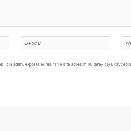
E-
Web
Posta*
sites
ı için adım, e-posta adresim ve site adresim bu tarayıcıya kaydedils