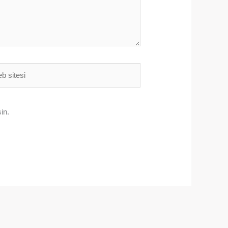
i
in.