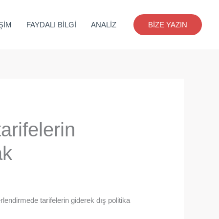
İŞİM
FAYDALI BİLGİ
ANALİZ
BİZE YAZIN
rifelerin
ak
ndirmede tarifelerin giderek dış politika