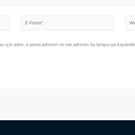
E-
Web
Posta*
sites
ı için adım, e-posta adresim ve site adresim bu tarayıcıya kaydedils