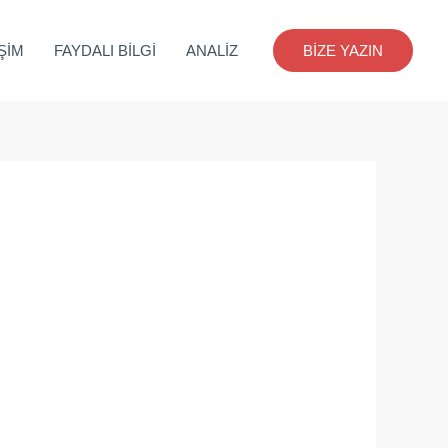
İŞİM
FAYDALI BİLGİ
ANALİZ
BİZE YAZIN