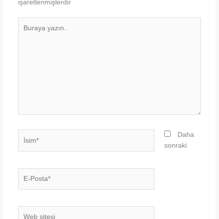
işaretlenmişlerdir
Buraya
yazın..
İsim*
Daha
sonraki
E-
Posta*
Web