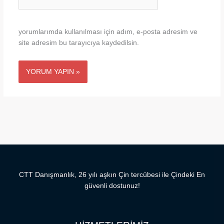
sitesi
yorumlarımda kullanılması için adım, e-posta adresim ve
site adresim bu tarayıcıya kaydedilsin.
CTT Danışmanlık, 26 yılı aşkın Çin tercübesi ile Çindeki En
güvenli dostunuz!