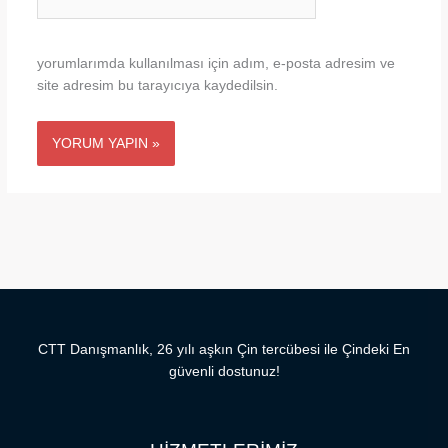
sitesi
yorumlarımda kullanılması için adım, e-posta adresim ve
site adresim bu tarayıcıya kaydedilsin.
CTT Danışmanlık, 26 yılı aşkın Çin tercübesi ile Çindeki En
güvenli dostunuz!