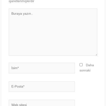
işaretlenmişlerdir
Buraya
yazın..
İsim*
Daha
sonraki
E-
Posta*
Web