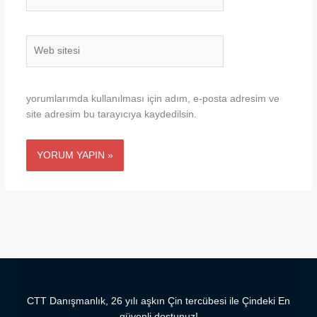
Posta*
Web
sitesi
yorumlarımda kullanılması için adım, e-posta adresim ve
site adresim bu tarayıcıya kaydedilsin.
CTT Danışmanlık, 26 yılı aşkın Çin tercübesi ile Çindeki En
güvenli dostunuz!