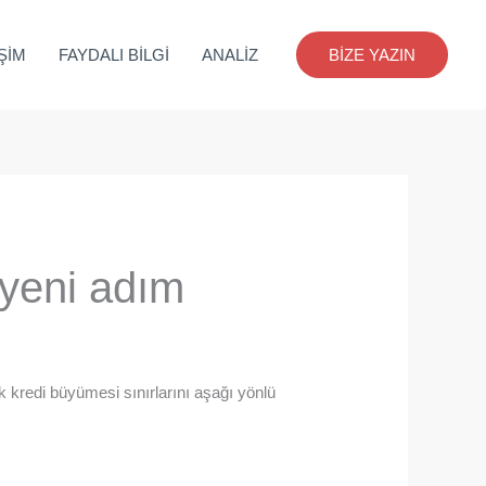
İŞİM
FAYDALI BİLGİ
ANALİZ
BİZE YAZIN
yeni adım
k kredi büyümesi sınırlarını aşağı yönlü