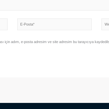
E-
Web
Posta*
sites
ı için adım, e-posta adresim ve site adresim bu tarayıcıya kaydedils