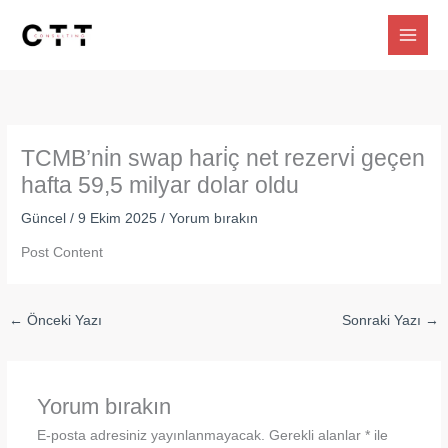
İçeriğe
atla
TCMB’ni̇n swap hari̇ç net rezervi̇ geçen
hafta 59,5 milyar dolar oldu
Güncel
/
9 Ekim 2025
/
Yorum bırakın
Post Content
←
Önceki Yazı
Sonraki Yazı
→
Yorum bırakın
E-posta adresiniz yayınlanmayacak.
Gerekli alanlar
*
ile