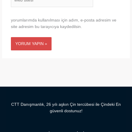
sitesi
yorumlarımda kullanılması için adım, e-posta adresim ve
site adresim bu tarayıcıya kaydedilsin.
CTT Danışmanlık, 26 yılı aşkın Çin tercübesi ile Çindeki En
güvenli dostunuz!