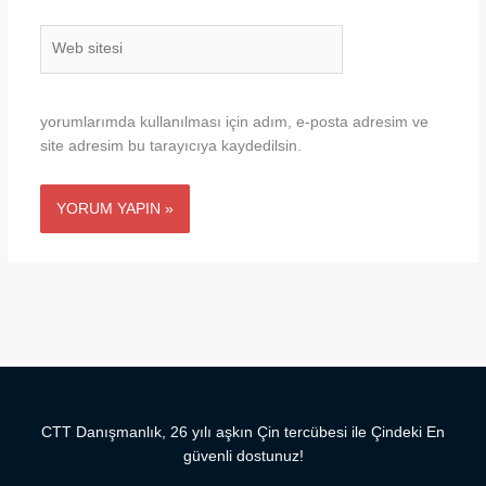
Web
sitesi
yorumlarımda kullanılması için adım, e-posta adresim ve
site adresim bu tarayıcıya kaydedilsin.
CTT Danışmanlık, 26 yılı aşkın Çin tercübesi ile Çindeki En
güvenli dostunuz!