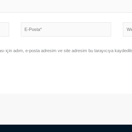
E-
Web
Posta*
sites
ı için adım, e-posta adresim ve site adresim bu tarayıcıya kaydedils