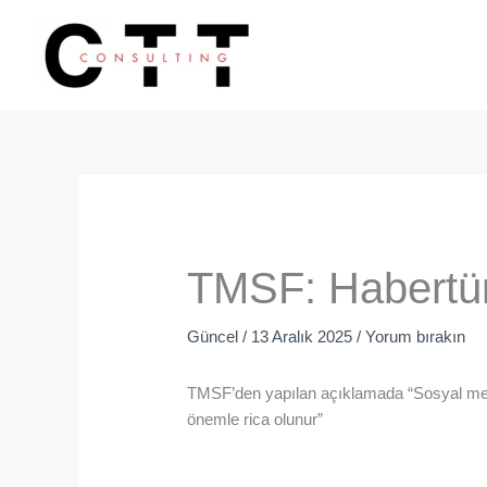
İçeriğe
atla
TMSF: Habertürk 
Güncel
/
13 Aralık 2025
/
Yorum bırakın
TMSF’den yapılan açıklamada “Sosyal medyad
önemle rica olunur”