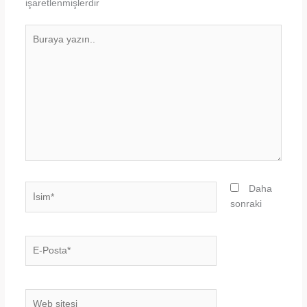
işaretlenmişlerdir
Buraya
yazın..
İsim*
Daha
sonraki
E-
Posta*
Web