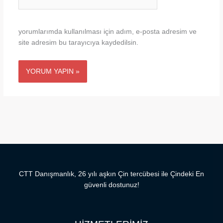
sitesi
yorumlarımda kullanılması için adım, e-posta adresim ve
site adresim bu tarayıcıya kaydedilsin.
CTT Danışmanlık, 26 yılı aşkın Çin tercübesi ile Çindeki En
güvenli dostunuz!