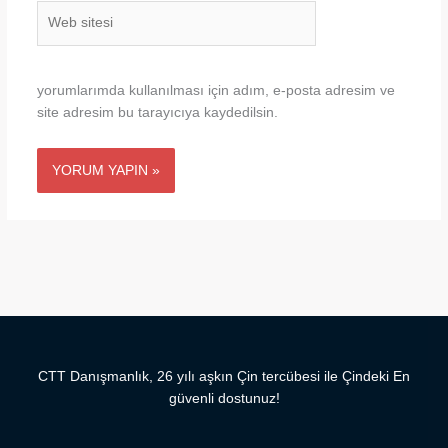
Web
sitesi
yorumlarımda kullanılması için adım, e-posta adresim ve
site adresim bu tarayıcıya kaydedilsin.
CTT Danışmanlık, 26 yılı aşkın Çin tercübesi ile Çindeki En
güvenli dostunuz!