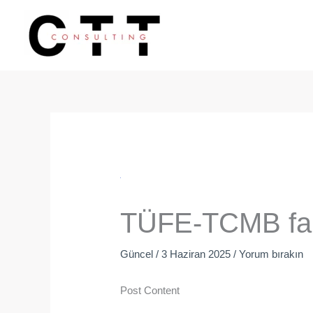
İçeriğe
atla
TÜFE-TCMB fai̇z
Güncel
/
3 Haziran 2025
/
Yorum bırakın
Post Content