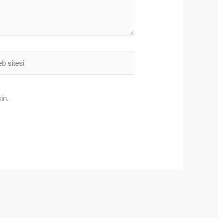
i
in.