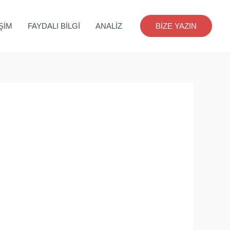
İŞİM
FAYDALI BİLGİ
ANALİZ
BİZE YAZIN