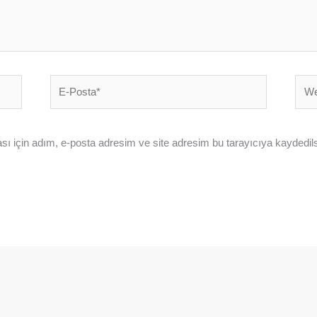
E-
Web
Posta*
sites
ı için adım, e-posta adresim ve site adresim bu tarayıcıya kaydedils