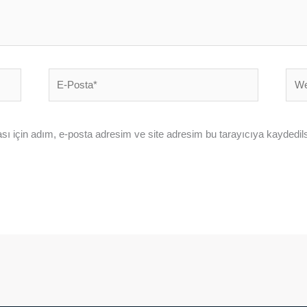
E-
Web
Posta*
sites
ı için adım, e-posta adresim ve site adresim bu tarayıcıya kaydedils