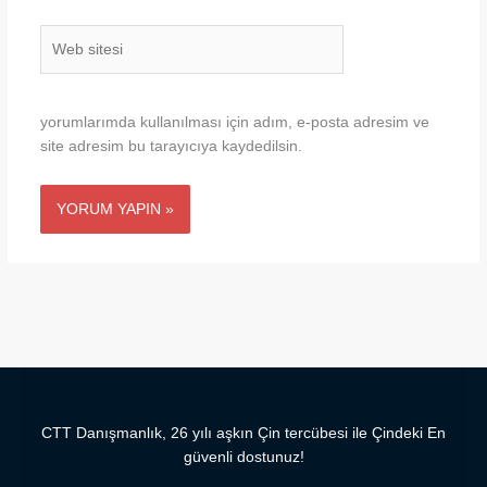
Web
sitesi
yorumlarımda kullanılması için adım, e-posta adresim ve
site adresim bu tarayıcıya kaydedilsin.
CTT Danışmanlık, 26 yılı aşkın Çin tercübesi ile Çindeki En
güvenli dostunuz!